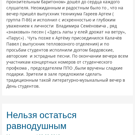
пронзительным баритоном» дошёл до сердца каждого
слушателя. Неожиданным и радостным было то , что на
вечер пришёл выпускник техникума Гареев Артем (
группа П-86) и исполнил с искренностью и глубоким
уважением к личности Владимира Семёновича , ряд
«знаковых» песен ( «Здесь лапы у елей дрожат на ветру»,
«Парус») . Чуть позже к Артёму присоединился Калачёв
Павел ( выпускник тепловозного отделения) и по
просьбам студентов исполнили дуэтом бардовские,
авторские и эстрадные песни. По окончании вечера всем
участникам концертных номеров от студенческого
профкома , председателем ППО ,были вручены сладкие
подарки. Зрители в зале предложили сделать
традиционным такой литературно-музыкальный вечер в
День студентов.
Нельзя остаться
равнодушным