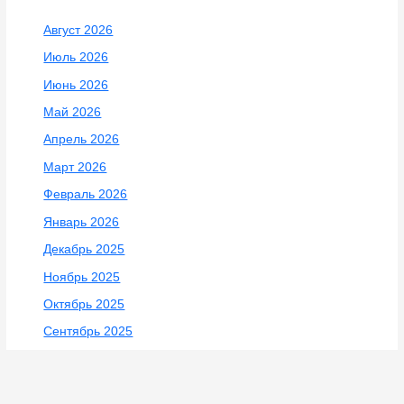
Спорт
/
29.12.2017
25 декабря в Калужском филиале ПГУПС
проходил Новогодний турнир по настольному
теннису, в котором приняли участие команды
учебных заведений профессионального
образования. Турнир стал интересен тем, что
вместе с обучающимися в нём принимали
участие и преподаватели, в зачёт шёл общий
результат встреч. В напряжённой борьбе
представители Калужского филиала заняли 1
место.
В составе команды выступали:
Калинкина Г.Е. — методист,
Варламов А.И. — преподаватель специальных
дисциплин,
Антонов Сергей — группа 4Т-128,