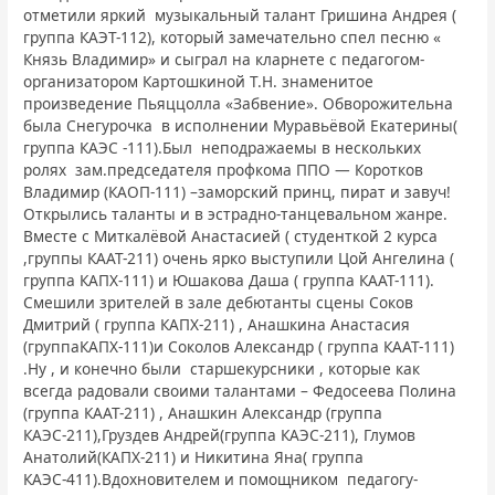
отметили яркий музыкальный талант Гришина Андрея (
группа КАЭТ-112), который замечательно спел песню «
Князь Владимир» и сыграл на кларнете с педагогом-
организатором Картошкиной Т.Н. знаменитое
произведение Пьяццолла «Забвение». Обворожительна
была Снегурочка в исполнении Муравьёвой Екатерины(
группа КАЭС -111).Был неподражаемы в нескольких
ролях зам.председателя профкома ППО — Коротков
Владимир (КАОП-111) –заморский принц, пират и завуч!
Открылись таланты и в эстрадно-танцевальном жанре.
Вместе с Миткалёвой Анастасией ( студенткой 2 курса
,группы КААТ-211) очень ярко выступили Цой Ангелина (
группа КАПХ-111) и Юшакова Даша ( группа КААТ-111).
Смешили зрителей в зале дебютанты сцены Соков
Дмитрий ( группа КАПХ-211) , Анашкина Анастасия
(группаКАПХ-111)и Соколов Александр ( группа КААТ-111)
.Ну , и конечно были старшекурсники , которые как
всегда радовали своими талантами – Федосеева Полина
(группа КААТ-211) , Анашкин Александр (группа
КАЭС-211),Груздев Андрей(группа КАЭС-211), Глумов
Анатолий(КАПХ-211) и Никитина Яна( группа
КАЭС-411).Вдохновителем и помощником педагогу-