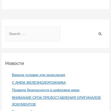
Курсы проводника
пассажирского вагона
Объявления
/
09.01.2018
Объявляется приём на курсы
ПРОВОДНИКА
ПАССАЖИРСКОГО
ВАГОНА
Необходимую информацию вы можете
получить у заведующей отделением
(заведующей курсами) Новиковой Н.П.
кабинет:
4210, 4208.