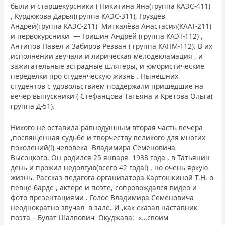
были и старшекурсники ( Никитина Яна(группа КАЭС-411)
, Курдюкова Дарья(группа КАЭС-311), Груздев
Андрей(группа КАЭС-211) Миткалёва Анастасия(КААТ-211)
и первокурсники — Гришин Андрей (группа КАЭТ-112) ,
Антипов Павел и Забиров Резван ( группа КАПМ-112). В их
исполнении звучали и лирическая мелодекламация , и
зажигательные эстрадные шлягеры, и юмористические
переделки про студенческую жизнь . Нынешних
студентов с удовольствием поддержали пришедшие на
вечер выпускники ( Стефанцова Татьяна и Кретова Ольга(
группа Д-51).
Никого не оставила равнодушным вторая часть вечера
,посвящённая судьбе и творчеству великого для многих
поколений(!) человека -Владимира Семеновича
Высоцкого. Он родился 25 января 1938 года , в Татьянин
день и прожил недолгую(всего 42 года!) , но очень яркую
жизнь. Рассказ педагога-организатора Картошкиной Т.Н. о
певце-барде , актёре и поэте, сопровождался видео и
фото презентациями . Голос Владимира Семёновича
неоднократно звучал в зале. И ,как сказал наставник
поэта – Булат Шалвович Окуджава: «…своим