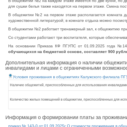
В общежитии №2 на каждом этаже имеется по две кухни, по дв
для сушки белья также находятся на первом этаже. Смена по
В общежитии №2 на первом этаже располагается комната дл
художественной литературой; в комнате отдыха можно посмотр
В общежитии №2 работает тренажерный зал, к общежитию при
Со студентами работают три воспитателя, которые обеспечи
На основании Приказа КФ ПГУПС от 01.09.2025 года №1
обучающихся на бюджетной основе, составляет 900 рубл
Дополнительная информация о наличии общежития
инвалидами и лицами с ограниченными возможно
Условия проживания в общежитиях Калужского филиала П
Наличие общежитий, приспособленных для использования инвалидами
Количество жилых помещений в общежитии, приспособленных для исп
Информация о формировании платы за проживан
приказ № 143-0 от 01.09.2025г О стоимости проживания в об