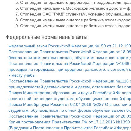
Стипендия генерального директора – председателя пр
Стипендия начальника Московской железной дороги –
Стипендия ОАО "РЖД" студентам, успешно обучающимс
Стипендия имени выдающегося работника железнодорож
Стипендия имени выдающегося работника железнодорож
Федеральные нормативные акты
Федеральный закон Российской Федерации №159 от 21.12.1996
Постановление Правительства Российской Федерации от 18.0
бесплатным комплектом одежды, обуви и мягким инвентарем д
Постановление Правительства Российской Федерации №1066 от
проездом на городском, пригородном транспорте, в сельской м
к месту учебы
Постановление Правительства Российской Федерации №1116 о
принадлежностей детям-сиротам и детям, оставшимся без поп
Приказ Министерства образования и науки Российской Федера
социальной стипендии студентам, обучающимся по очной фор
Приказ Минобрнауки России от 02.04.2018 №227 О внесении и
студентам, обучающимся по очной форме обучения за счет б
Постановление Правительства Российской Федерации от 28.03
Копия постановления Правительства РФ от 17.12.2016 №1390
(В редакции Постановления Правительства Российской Федер