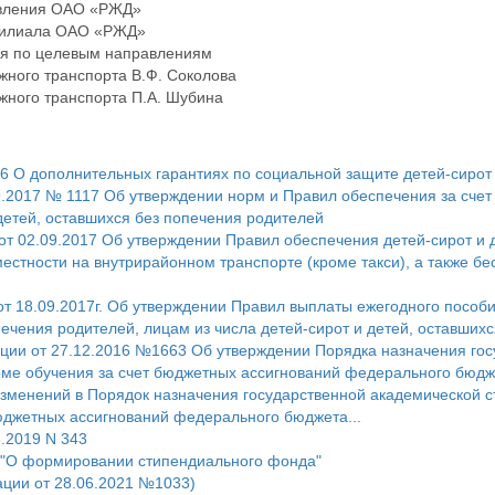
авления ОАО «РЖД»
 филиала ОАО «РЖД»
я по целевым направлениям
ного транспорта В.Ф. Соколова
ного транспорта П.А. Шубина
 О дополнительных гарантиях по социальной защите детей-сирот 
9.2017 № 1117 Об утверждении норм и Правил обеспечения за сче
етей, оставшихся без попечения родителей
 02.09.2017 Об утверждении Правил обеспечения детей-сирот и д
естности на внутрирайонном транспорте (кроме такси), а также бе
т 18.09.2017г. Об утверждении Правил выплаты ежегодного пособ
ечения родителей, лицам из числа детей-сирот и детей, оставших
ции от 27.12.2016 №1663 Об утверждении Порядка назначения гос
ме обучения за счет бюджетных ассигнований федерального бюдже
зменений в Порядок назначения государственной академической с
юджетных ассигнований федерального бюджета...
.2019 N 343
 "О формировании стипендиального фонда"
ации от 28.06.2021 №1033)