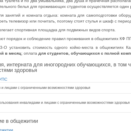
а туалета и по два умывальника, два душа и прачечная располага
стельного белья для проживающих студентов осуществляется один 
я занятий и комната отдыха: комната для самоподготовки обор
еть телевизор или почитать, поэтому стоят стулья и шкаф с перио
легает спортивная площадка для подвижных видов спорта.
вают порядок и соблюдение правил проживания в общежитиях КФ 
43-О
установить стоимость одного койко-места в общежитиях К
ей в месяц
; оплата
для студентов, обучающихся с полной комп
, интерната для иногородних обучающихся, в том 
стями здоровья
ГУПС
 и лицами с ограниченными возможностями здоровья
ользования инвалидами и лицами с ограниченными возможностями здоровья
ие в общежитии
щежитии