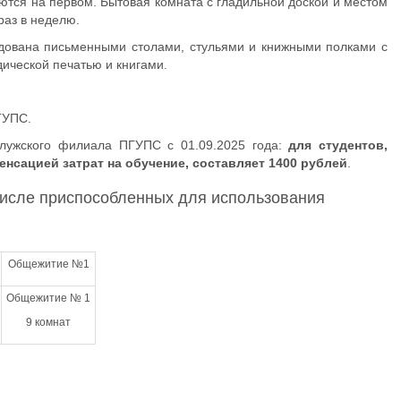
ются на первом. Бытовая комната с гладильной доской и местом
раз в неделю.
удована письменными столами, стульями и книжными полками с
дической печатью и книгами.
ПГУПС.
алужского филиала ПГУПС с 01.09.2025 года:
для студентов,
енсацией затрат на обучение, составляет 1400 рублей
.
числе приспособленных для использования
Общежитие №1
Общежитие № 1
9 комнат